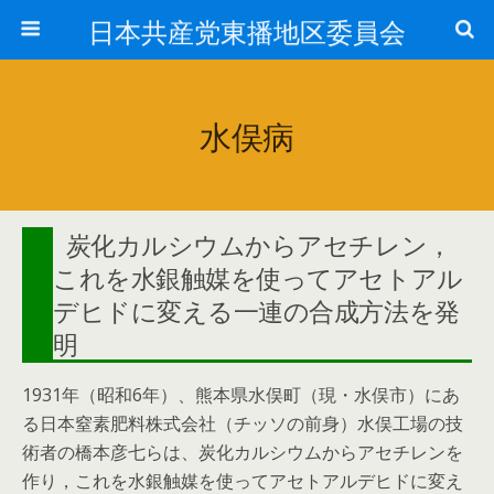
日本共産党東播地区委員会
水俣病
炭化カルシウムからアセチレン，
これを水銀触媒を使ってアセトアル
デヒドに変える一連の合成方法を発
明
1931年（昭和6年）、熊本県水俣町（現・水俣市）にあ
る日本窒素肥料株式会社（チッソの前身）水俣工場の技
術者の橋本彦七らは、炭化カルシウムからアセチレンを
作り，これを水銀触媒を使ってアセトアルデヒドに変え