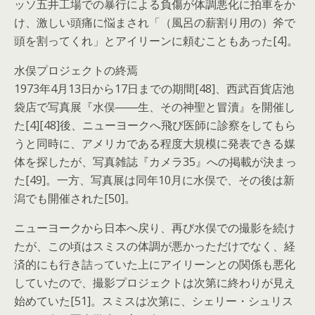
ッソ五井工場での暴行による負傷が体調悪化に拍車をか
け、激しい頭痛に悩まされ「（風呂の薪割り用の）斧で
頭を割ってくれ」とアイリーンに頼むこともあった[4]。
水俣プロジェクトの終焉
1973年4月13日から17日までの期間[48]、西武百貨店池
袋店で写真展『水俣――生、その神聖と冒瀆』を開催し
た[4][48]後、ニューヨークへ飛び医師に診察をしてもら
うと同時に、アメリカである程度大規模に発表できる媒
体を探したが、写真雑誌『カメラ35』への掲載が決まっ
た[49]。一方、写真展は同年10月に水俣で、その後は新
潟でも開催された[50]。
ニューヨークから日本へ戻り、再び水俣での撮影を続け
たが、この頃はスミスの体調が悪かっただけでなく、経
済的にも行き詰っていた上にアイリーンとの関係も悪化
していたので、撮影プロジェクトは次第に終わりが見え
始めていた[51]。スミスは次第に、シェリー・シュリス