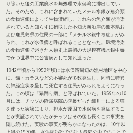
り除いた後の工業廃水を無処理で水俣湾に排出してい
た。そのため、これに含まれていたメチル水銀が魚介類
の食物連鎖によって生物濃縮し、これらの魚介類が汚染
されていると知らずに摂取した不知火海沿岸の熊本県お
よび鹿児島県の住民の一部に「メチル水銀中毒症」がみ
られ、これが水俣病と呼ばれることとなった。環境汚染
の食物連鎖で起きた人類史上最初の大規模有機水銀中毒
でかつ世界中に公害病として知れ渡った。
1942年頃から1952年頃には水俣湾周辺の漁村地区を中心
に、猫・カラスなどの不審死が多数発生し、同時に特異
な神経症状を呈して死亡する住民がみられるようになっ
た。この頃は「猫踊り病」と呼ばれていた。1959年の10
月には、チッソの附属病院の院長だった細川一による猫
を使った実験により、排水が原因で水俣病を発症するこ
とが実証されていたがチッソはその後も長くこの事実を
隠し続けた。実験の事実が明らかになったのは、10年以
上後の1970年、水俣病訴訟での証人尋問の中でのことで