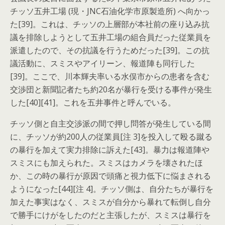
チッソ五井工場 (現・JNC石油化学市原製造所) へ向かっ
た[39]。これは、チッソの上層部が本社前の座り込み抗
議を排除しようとして五井工場の組合員だった従業員を
派遣したので、その抗議を行うためだった[39]。この抗
議活動に、スミスやアイリーン、報道陣も同行した
[39]。ここで、川本輝夫率いる水俣市からの患者を含む
交渉団と新聞記者たち約20名が暴行を受ける事件が発生
した[40][41]。これを五井事件と呼んでいる。
チッソ側と自主交渉派の間で押し問答が発生している間
に、チッソが約200人の従業員[注 3]を投入して殴る蹴る
の暴行を加えて実力排除に訴えた[43]。暴力は報道陣や
スミスにも加えられた。スミスはカメラを壊されたほ
か、この時の暴行が原因で頭痛と視力低下に悩まされる
ようになった[44][注 4]。チッソ側は、自分たちが暴行を
加えた事実はなく、スミスが自分から暴れて転倒し自分
で勝手にけがをしたのだと主張したが、スミスは暴行を