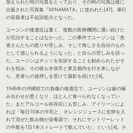
加えられた時の写真をとっており、その時の写真は後に
出版された写真集『MINAMATA』に使われた[47]。暴行
の容疑者は不起訴処分となった。
ユージンの後遺症は重く、複数の医療機関に通い続けた
が完治することはなかった。この事件でユージンは「患
者さんたちの怒りや苦しみ、そして悔しさを自分のもの
として感じられるようになった」と自らの苦しみを語っ
た。ユージンはチッソを告訴することも勧められたがそ
れを拒み、その後も水俣市と東京都内を行き来しなが
ら、患者らの後押しを受けて撮影を続けた[4]。
1945年の沖縄戦での負傷の後遺症で、ユージンは歯の噛
み合わせが悪くなり、ほとんど食べられなくなってい
た。またアルコール依存症にも苦しみ、アイリーンによ
れば「毎日10本の牛乳と、オレンジジュースに生卵を入
れて混ぜた飲み物が栄養源で、それにサントリーレッド
の中瓶を1日1本ストレートで飲んでいた」という[4]。チ