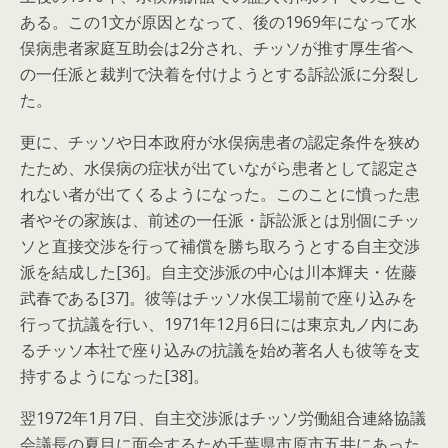
ある。この1文が原因となって、後の1969年になって水
俣病患者家庭互助会は2分され、チッソが推す厚生省へ
の一任派と裁判で決着を付けようとする訴訟派に分裂し
た。
更に、チッソや日本政府が水俣病患者の認定条件を狭め
たため、水俣病の症状が出ていながら患者として認定さ
れない者が出てくるようになった。このことに憤った患
者やその家族は、前述の一任派・訴訟派とは別個にチッ
ソと直接交渉を行って補償を勝ち取ろうとする自主交渉
派を結成した[36]。自主交渉派の中心は川本輝夫・佐藤
武春である[37]。彼等はチッソ水俣工場前で座り込みを
行って抗議を行い、1971年12月6日には東京丸ノ内にあ
るチッソ本社で座り込みの抗議を始め著名人も彼等を支
持するようになった[38]。
翌1972年1月7日、自主交渉派はチッソ労働組合連絡協議
会議長の夏目に面会するため千葉県市原市五井にあった