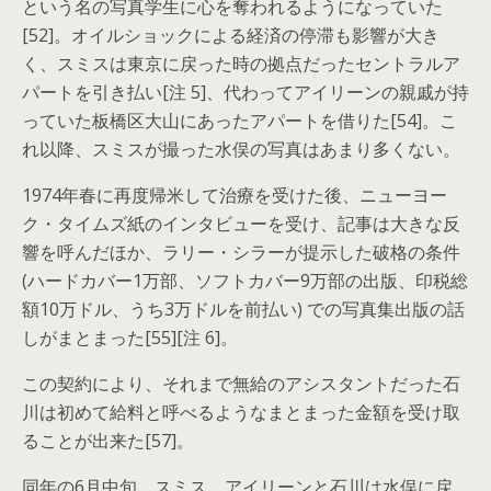
という名の写真学生に心を奪われるようになっていた
[52]。オイルショックによる経済の停滞も影響が大き
く、スミスは東京に戻った時の拠点だったセントラルア
パートを引き払い[注 5]、代わってアイリーンの親戚が持
っていた板橋区大山にあったアパートを借りた[54]。こ
れ以降、スミスが撮った水俣の写真はあまり多くない。
1974年春に再度帰米して治療を受けた後、ニューヨー
ク・タイムズ紙のインタビューを受け、記事は大きな反
響を呼んだほか、ラリー・シラーが提示した破格の条件
(ハードカバー1万部、ソフトカバー9万部の出版、印税総
額10万ドル、うち3万ドルを前払い) での写真集出版の話
しがまとまった[55][注 6]。
この契約により、それまで無給のアシスタントだった石
川は初めて給料と呼べるようなまとまった金額を受け取
ることが出来た[57]。
同年の6月中旬、スミス、アイリーンと石川は水俣に戻