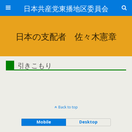
日本共産党東播地区委員会
日本の支配者 佐々木憲章
引きこもり
Back to top
Mobile
Desktop